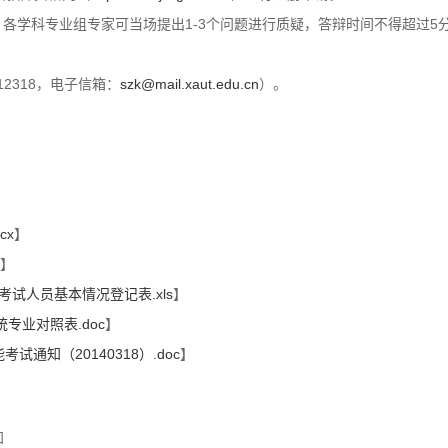
钟，各学科专业组专家可当场提出1-3个问题进行质疑，答辩时间不得超过5
2318，电子信箱：
szk@mail.xaut.edu.cn
）。
。
cx
】
】
考试人员基本情况登记表.xls
】
专业对照表.doc
】
试通知（20140318）.doc
】
知