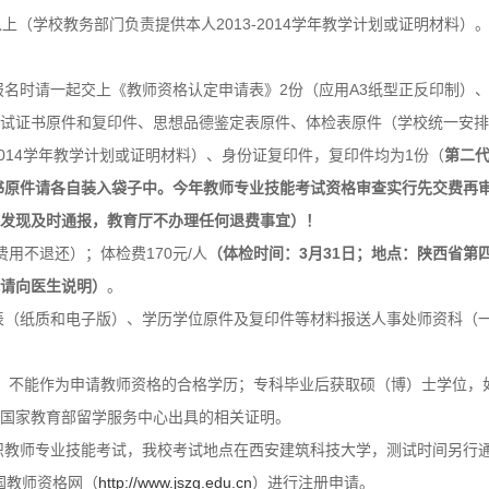
（学校教务部门负责提供本人2013-2014学年教学计划或证明材料）
报名时请一起交上《教师
资格认定申请表》2份（应用A3纸型正反印制）
试证书原件和复印件、思想品德鉴定表原件、体检表原件（学校统一安排
2014学年教学计划或证明材料）、身份证复印件，复印件均为1份（
第二
书原件请各自装入袋子中。
今年教师专业技能考试资格审查实行先交费再
发现及时通报，教育厅不办理任何退费事宜）！
费用不退还）；体检费170元/人
（体检时间：3月31日；地点：陕西省第
请向医生说明）
。
记表（纸质和电子版）、学历学位原件及复印件等材料报送人事处师资科（
）不能作为申请教师资格的合格学历；专科毕业后获取硕（博）士学位，
国家教育部留学服务中心出具的相关证明。
组织教师专业技能考试，我校考试地点在西安建筑科技大学，测试时间另行
国教师资格网（
http://www.jszg.edu.cn
）进行注册申请。