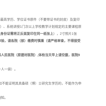
。
、最高学历、学位证书原件（不要带证书的封皮）及复印
）、系统讲授1门次以上学校教学计划规定的主要课程原
代身份证需将正反面复印在同一纸张上
），2寸照片1张
审验，请各院（部）缴费时慎重（请严格审查，不得接受
四人民医院（原建材医院）,体检当天早上请空腹，医院9
一人一袋）。
如不能证明其具备硕（博）士研究生学历的，不能作为申
通知。