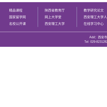
精品课程
陕西省教育厅
教学研究论文
国家留学网
网上大学堂
西安理工大学人
名校公开课
西安理工大学
在线学习中心
Add：西安
Tel: 029-82312